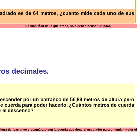
cuadrado es de 64 metros, ¿cuánto mide cada uno de sus
Es más fácil de lo que crees, sólo debes pensar un poco.
os decimales.
escender por un barranco de 56,89 metros de altura pero
 de cuerda para poder hacerlo. ¿Cuántos metros de cuerda
er el descenso?
altura del barranco y compáralo con la cuerda que tiene el escalador para entender mejor e