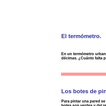
El termómetro.
En un termómetro urbano
décimas. ¿Cuánto falta 
Los botes de pin
Para pintar una pared se v
botes son verdes y del re