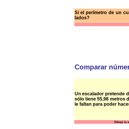
Si el perímetro de un 
lados?
Comparar númer
Un escalador pretende d
sólo tiene 55,98 metros
le faltan para poder hac
Dibuja la 