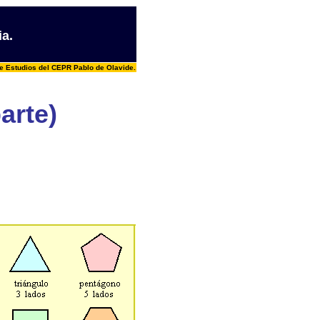
ia.
e Estudios del CEPR Pablo de Olavide.
arte)