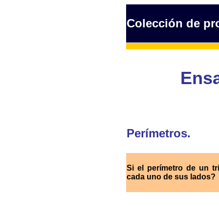
Colección de p
Ensa
Perímetros.
Si el perímetro de un t
cada uno de sus lados?