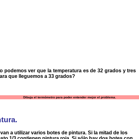
 podemos ver que la temperatura es de 32 grados y tres
para que lleguemos a 33 grados?
Dibuja el termómetro para poder entender mejor el problema.
tura.
an a utilizar varios botes de pintura. Si la mitad de los
sto 1/3 contienen pintura roja. Si sólo hay dos botes con